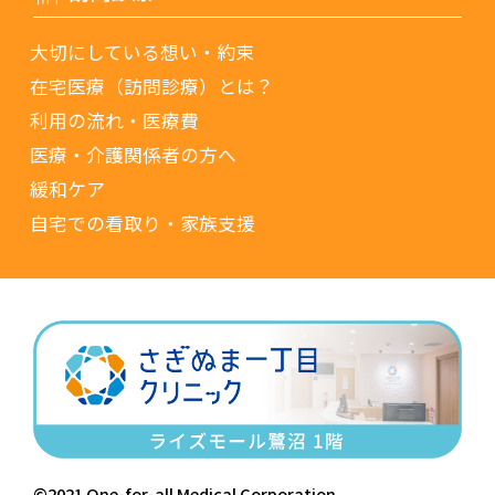
大切にしている想い・約束
在宅医療（訪問診療）とは？
利用の流れ・医療費
医療・介護関係者の方へ
緩和ケア
自宅での看取り・家族支援
©2021 One-for-all Medical Corporation.