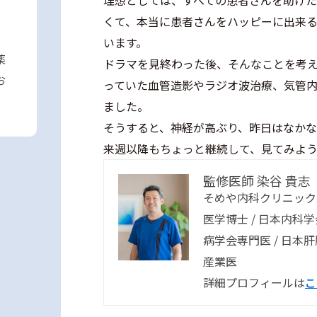
理想としては、すべての患者さんを助け
くて、本当に患者さんをハッピーに出来
います。
薬
ドラマを見終わった後、そんなことを考
お
っていた血管造影やラジオ波治療、気管
ました。
そうすると、神経が高ぶり、昨日はなか
来週以降もちょっと継続して、見てみよう
監修医師 染谷 貴志
そめや内科クリニック
医学博士 / 日本内科
病学会専門医 / 日本
産業医
詳細プロフィールは
こ