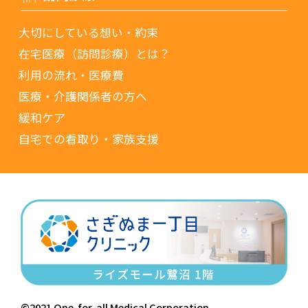
大切にしている想い・約束
在宅医療（訪問診療）とは？
利用の流れ・医療費
医療・介護関係者の方へ
緩和ケア
自宅での看取り・家族支援
©2021 One-for-all Medical Corporation.