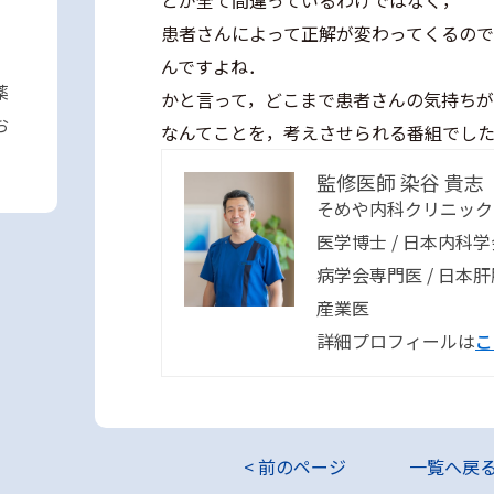
とが全て間違っているわけではなく，
患者さんによって正解が変わってくるの
んですよね．
薬
かと言って，どこまで患者さんの気持ちが
お
なんてことを，考えさせられる番組でし
監修医師 染谷 貴志
そめや内科クリニック
医学博士 / 日本内科
病学会専門医 / 日本
産業医
詳細プロフィールは
こ
< 前のページ
一覧へ戻