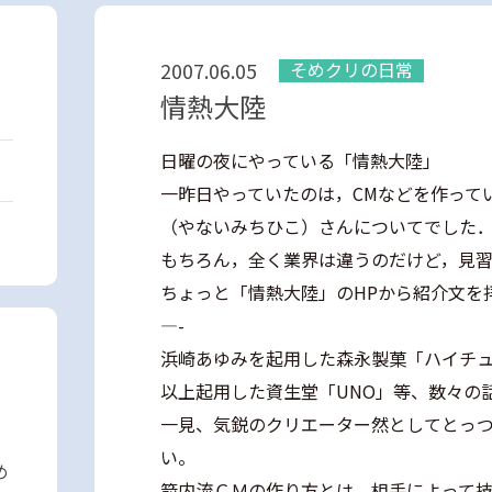
2007.06.05
そめクリの日常
情熱大陸
日曜の夜にやっている「情熱大陸」
一昨日やっていたのは，CMなどを作って
（やないみちひこ）さんについてでした
もちろん，全く業界は違うのだけど，見
ちょっと「情熱大陸」のHPから紹介文を
—-
浜崎あゆみを起用した森永製菓「ハイチュ
以上起用した資生堂「UNO」等、数々の
一見、気鋭のクリエーター然としてとっ
い。
め
箭内流ＣＭの作り方とは、相手によって