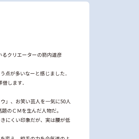
いるクリエーターの箭内道彦
．
習う点が多いなーと感じました．
拝借します．
ウ」、お笑い芸人を一気に50人
話題のＣＭを生んだ人物だ。
つきにくい印象だが、実は腰が低
技を変え、相手の力を合気道のよ