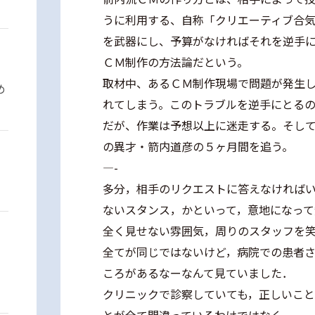
うに利用する、自称「クリエーティブ合
を武器にし、予算がなければそれを逆手
ＣＭ制作の方法論だという。
取材中、あるＣＭ制作現場で問題が発生
め
れてしまう。このトラブルを逆手にとる
だが、作業は予想以上に迷走する。そし
の異才・箭内道彦の５ヶ月間を追う。
—-
多分，相手のリクエストに答えなければい
ないスタンス，かといって，意地になって
全く見せない雰囲気，周りのスタッフを
全てが同じではないけど，病院での患者
ころがあるなーなんて見ていました．
クリニックで診察していても，正しいこ