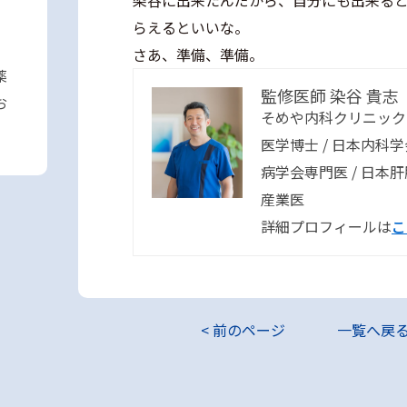
染谷に出来たんだから、自分にも出来る
らえるといいな。
さあ、準備、準備。
薬
監修医師 染谷 貴志
お
そめや内科クリニック
医学博士 / 日本内科
病学会専門医 / 日本
産業医
詳細プロフィールは
こ
< 前のページ
一覧へ戻